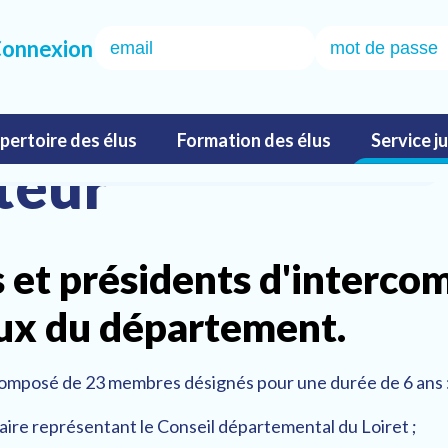
onnexion
pertoire des élus
Formation des élus
Service j
e Comité directeur de l’Association des maires du Loiret
teur
Formulaire de
Les présidents
Répertoire 
Questions
Les maires du Loiret
CODIR
Historique et missions
Poser une question
préinscription
Loiret
partenaires
s et présidents d'interco
Une équipe au service des
Déontologues et ch
irecteur
Dossiers thématiques
@ml info
Vos besoins en formatio
aux du département.
élus
de l’élu
Comptes-rendus de
Le règlement intérieur
r composé de 23 membres désignés pour une durée de 6 ans 
réunion
aire représentant le Conseil départemental du Loiret ;