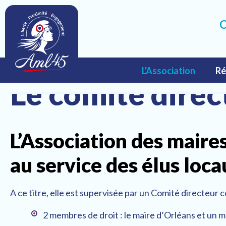
C
Aller
L'Association
Ré
au
Accueil
L'Association
L
Le comité direc
contenu
Actualités
L’Association des maire
Le comité d
au service des élus loc
Les statuts
A ce titre, elle est supervisée par un Comité directeu
2 membres de droit : le maire d’Orléans et un m