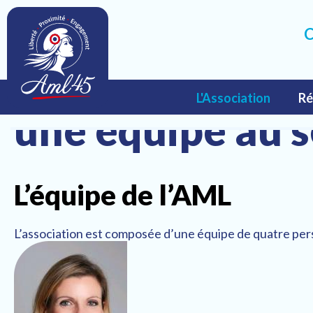
C
Aller
L'Association
Ré
au
Accueil
L'Association
L
une équipe au s
contenu
Actualités
L’équipe de l’AML
Le comité d
L’association est composée d’une équipe de quatre pers
Les statuts