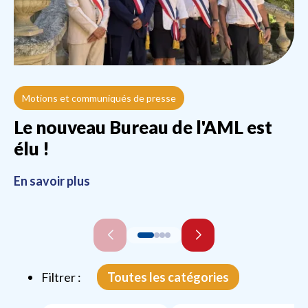
Motions et communiqués de presse
V
Le nouveau Bureau de l'AML est
3
élu !
En
En savoir plus
Filtrer :
Toutes les catégories