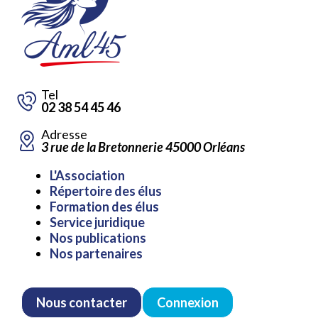
Tel
02 38 54 45 46
Adresse
3 rue de la Bretonnerie 45000 Orléans
Aller
L'Association
au
Répertoire des élus
contenu
Formation des élus
Service juridique
Nos publications
Nos partenaires
Nous contacter
Connexion