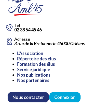
Tel
02 38 54 45 46
Adresse
3 rue de la Bretonnerie 45000 Orléans
Aller
L'Association
au
Répertoire des élus
contenu
Formation des élus
Service juridique
Nos publications
Nos partenaires
Nous contacter
Connexion