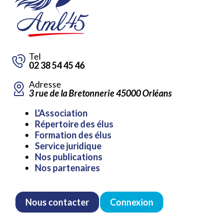
Tel
02 38 54 45 46
Adresse
3 rue de la Bretonnerie 45000 Orléans
Aller
L'Association
au
Répertoire des élus
contenu
Formation des élus
Service juridique
Nos publications
Nos partenaires
Nous contacter
Connexion