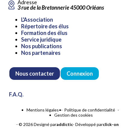
Adresse
3 rue de la Bretonnerie 45000 Orléans
Aller
L'Association
au
Répertoire des élus
contenu
Formation des élus
Service juridique
Nos publications
Nos partenaires
Nous contacter
Connexion
F.A.Q.
Aller
Mentions légales
Politique de confidentialité
au
Gestion des cookies
contenu
- © 2026 Designé par
addictic
- Développé par
click-on