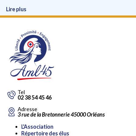
Lire plus
Tel
02 38 54 45 46
Adresse
3 rue de la Bretonnerie 45000 Orléans
Aller
L'Association
au
Répertoire des élus
contenu