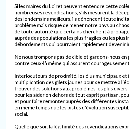
Si les maires du Loiret peuvent entendre cette colèr
nombreuses revendications, s’ils mesurent la déce
des lendemains meilleurs, ils dénoncent toute incita
problème mais risque de mener notre pays au chaos. 
de toute autorité que certains cherchent à propag
auprès des populations les plus fragiles ou les plus 
débordements qui pourraient rapidement devenir inc
Ne nous trompons pas de cible et gardons-nous en p
contre ceux-là même qui assurent courageusement l
Interlocuteurs de proximité, les élus municipaux e
multiplication des gilets jaunes pour se mettre à l’
trouver des solutions aux problèmes les plus divers q
pour les aider en dehors de tout esprit partisan, pour
et pour faire remonter auprès des différentes insta
en même temps que les pistes d’évolution susceptibl
social.
Quelle que soit la légitimité des revendications exp