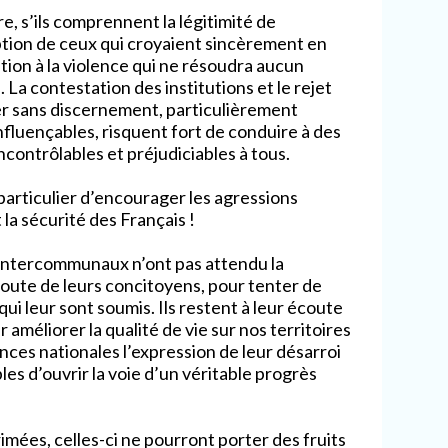
e, s’ils comprennent la légitimité de
ption de ceux qui croyaient sincèrement en
tion à la violence qui ne résoudra aucun
La contestation des institutions et le rejet
er sans discernement, particulièrement
influençables, risquent fort de conduire à des
ontrôlables et préjudiciables à tous.
articulier d’encourager les agressions
a sécurité des Français !
t intercommunaux n’ont pas attendu la
écoute de leurs concitoyens, pour tenter de
ui leur sont soumis. Ils restent à leur écoute
 améliorer la qualité de vie sur nos territoires
nces nationales l’expression de leur désarroi
es d’ouvrir la voie d’un véritable progrès
rimées, celles-ci ne pourront porter des fruits