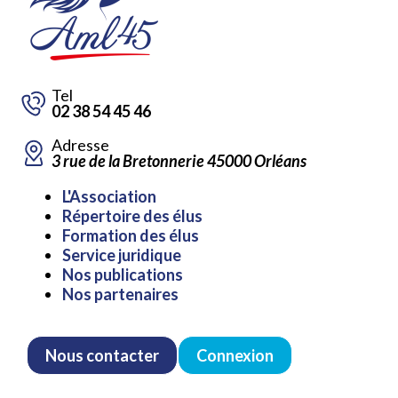
Tel
02 38 54 45 46
Adresse
3 rue de la Bretonnerie 45000 Orléans
Aller
L'Association
au
Répertoire des élus
contenu
Formation des élus
Service juridique
Nos publications
Nos partenaires
Nous contacter
Connexion