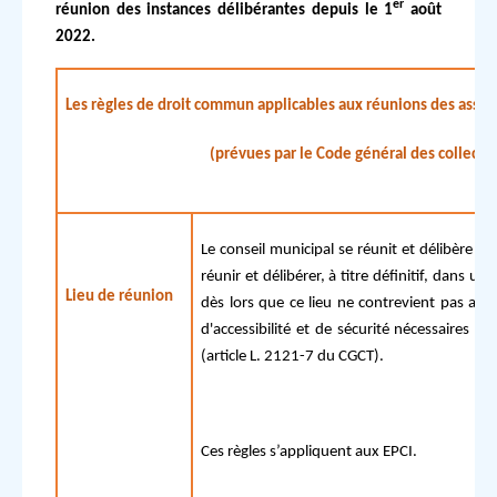
er
réunion des instances délibérantes depuis
le 1
août
2022
.
Les règles de droit commun applicables aux réunions des asse
(prévues par le Code général des collectivi
Le conseil municipal se réunit et délibère
à 
réunir et délibérer, à titre définitif, dans un
Lieu de réunion
dès lors que ce lieu ne contrevient pas au pr
d'accessibilité et de sécurité nécessaires et
(article L. 2121-7 du CGCT).
Ces règles s’appliquent aux EPCI.