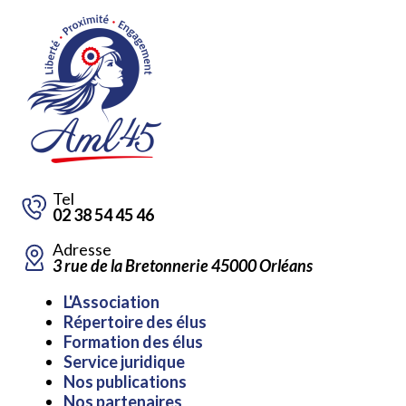
Tel
02 38 54 45 46
Adresse
3 rue de la Bretonnerie 45000 Orléans
Aller
L'Association
au
Répertoire des élus
contenu
Formation des élus
Service juridique
Nos publications
Nos partenaires