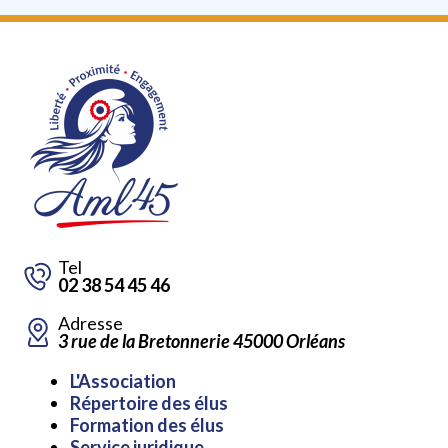
Tel
02 38 54 45 46
Adresse
3 rue de la Bretonnerie 45000 Orléans
Aller
L'Association
au
Répertoire des élus
contenu
Formation des élus
Service juridique