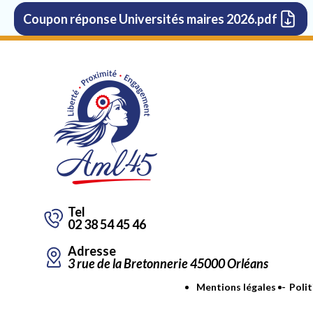
Coupon réponse Universités maires 2026.pdf
Tel
02 38 54 45 46
Adresse
3 rue de la Bretonnerie 45000 Orléans
Aller
Mentions légales
Polit
au
contenu