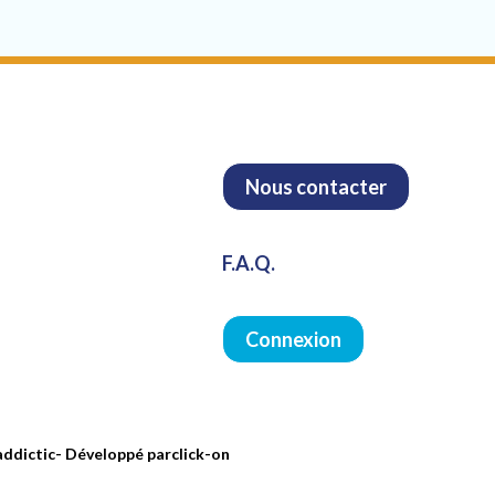
Nous contacter
F.A.Q.
Connexion
addictic
- Développé par
click-on