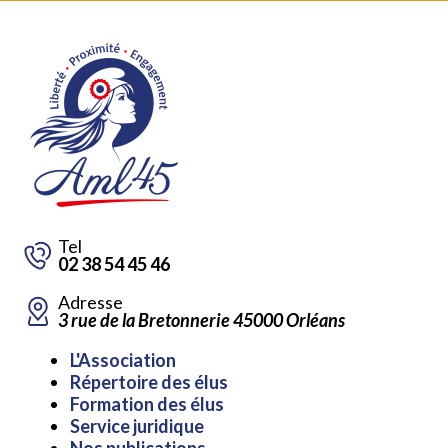
Tel
02 38 54 45 46
Adresse
3 rue de la Bretonnerie 45000 Orléans
Aller
L'Association
au
Répertoire des élus
contenu
Formation des élus
Service juridique