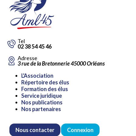
Tel
02 38 54 45 46
Adresse
3 rue de la Bretonnerie 45000 Orléans
Aller
L'Association
au
Répertoire des élus
contenu
Formation des élus
Service juridique
Nos publications
Nos partenaires
Nous contacter
Connexion